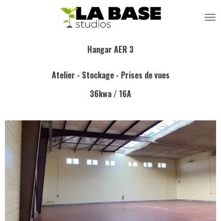
Passer
au
contenu
principal
Hangar AER 3
Atelier - Stockage - Prises de vues
36kwa / 16A