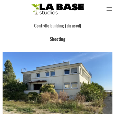
Passer
au
contenu
principal
Contrôle building (disused)
Shooting