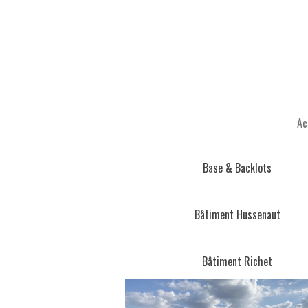
Passer
au
contenu
principal
Ac
Base & Backlots
Bâtiment Hussenaut
Bâtiment Richet