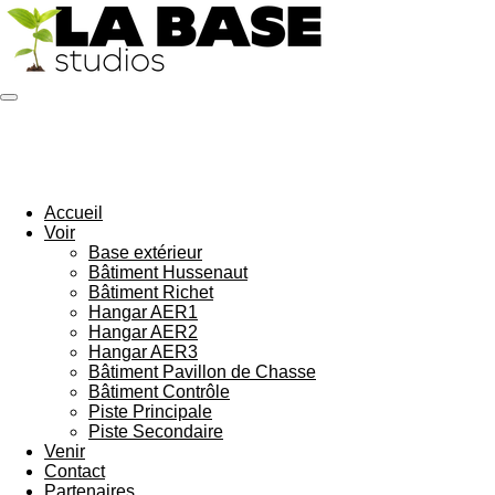
Passer
au
contenu
principal
Accueil
Voir
Base extérieur
Bâtiment Hussenaut
Bâtiment Richet
Hangar AER1
Hangar AER2
Hangar AER3
Bâtiment Pavillon de Chasse
Bâtiment Contrôle
Piste Principale
Piste Secondaire
Venir
Contact
Partenaires