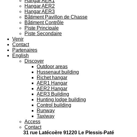
Hangar AER1
Hangar AER2
Hangar AER3
Bâtiment Pavillon de Chasse
Bâtiment Contrôle
Piste Principale
Piste Secondaire
Venir
Contact
Partenaires
English
Discover
Outdoor areas
Hussenaut building
Richet hangar
AER1 Hangar
AER2 Hangar
AER3 Building
Hunting lodge building
Control building
Runway
Taxiway
Access
Contact
31 rue Latécoère 91220 Le Plessis-Paté