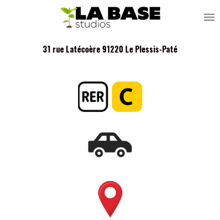
Passer
au
contenu
principal
31 rue Latécoère 91220 Le Plessis-Paté